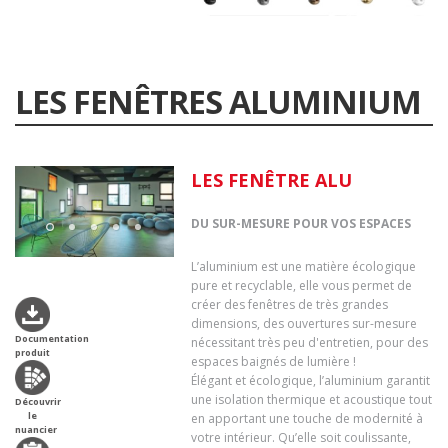
LES FENÊTRES ALUMINIUM
LES FENÊTRE ALU
DU SUR-MESURE POUR VOS ESPACES
L’aluminium est une matière écologique
pure et recyclable, elle vous permet de
créer des fenêtres de très grandes
dimensions, des ouvertures sur-mesure
Documentation
nécessitant très peu d'entretien, pour des
produit
espaces baignés de lumière !
Élégant et écologique, l’aluminium garantit
une isolation thermique et acoustique tout
Découvrir
le
en apportant une touche de modernité à
nuancier
votre intérieur. Qu’elle soit coulissante,