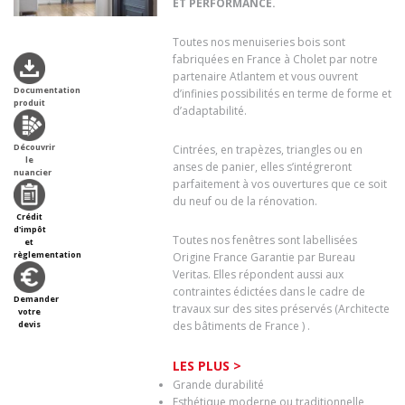
ET PERFORMANCE.
Toutes nos menuiseries bois sont
fabriquées en France à Cholet par notre
partenaire Atlantem et vous ouvrent
Documentation
d’infinies possibilités en terme de forme et
produit
d’adaptabilité.
Découvrir
Cintrées, en trapèzes, triangles ou en
le
anses de panier, elles s’intégreront
nuancier
parfaitement à vos ouvertures que ce soit
du neuf ou de la rénovation.
Crédit
d'impôt
Toutes nos fenêtres sont labellisées
et
règlementation
Origine France Garantie par Bureau
Veritas. Elles répondent aussi aux
contraintes édictées dans le cadre de
Demander
travaux sur des sites préservés (Architecte
votre
devis
des bâtiments de France ) .
LES PLUS >
Grande durabilité
Esthétique moderne ou traditionnelle