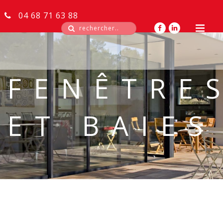
04 68 71 63 88
FORMU
FENÊTRE
ET BAIES
RECH