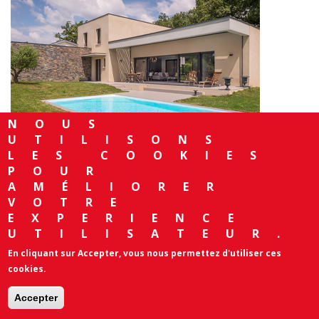
OCCITAN
MENUISE
ALUMINI
NOUS
UTILISONS
PIBRAC
LES COOKIES
POUR
AMÉLIORER
VOTRE
MENUISE
HAUTE
EXPERIENCE
UTILISATEUR.
En cliquant sur Accepter, vous nous permettez d'utiliser ces
FENÊTRE
GARONN
cookies.
Accepter