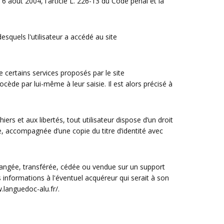
 août 2004, l'article L. 226-13 du Code pénal et la
desquels l'utilisateur a accédé au site
e certains services proposés par le site
cède par lui-même à leur saisie. Il est alors précisé à
ers et aux libertés, tout utilisateur dispose d’un droit
e, accompagnée d’une copie du titre d’identité avec
 échangée, transférée, cédée ou vendue sur un support
 informations à l'éventuel acquéreur qui serait à son
.languedoc-alu.fr/
.