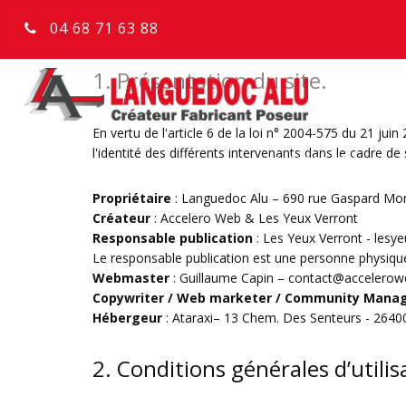
04 68 71 63 88
1. Présentation du site.
En vertu de l'article 6 de la loi n° 2004-575 du 21 jui
l'identité des différents intervenants dans le cadre de s
FENÊTRES ET BAIES
Propriétaire
: Languedoc Alu – 690 rue Gaspard Mon
Créateur
:
Accelero Web
&
Les Yeux Verront
Responsable publication
: Les Yeux Verront - les
Le responsable publication est une personne physiq
Webmaster
: Guillaume Capin – contact@accelero
Copywriter / Web marketer / Community Mana
Hébergeur
: Ataraxi– 13 Chem. Des Senteurs - 2640
2. Conditions générales d’utilis