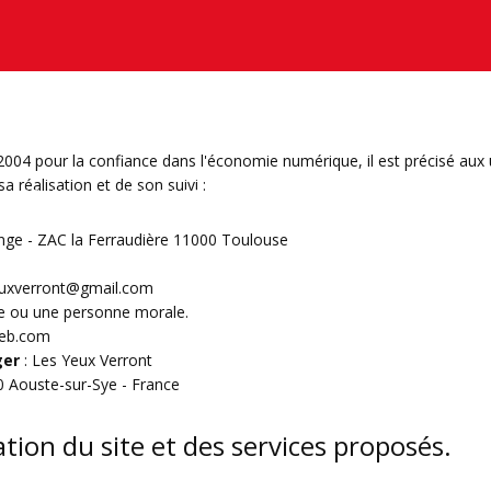
n 2004 pour la confiance dans l'économie numérique, il est précisé aux 
a réalisation et de son suivi :
VOLETS
VÉRANDAS & EXTENSIONS
PERGOLAS
ge - ZAC la Ferraudière 11000 Toulouse
yeuxverront@gmail.com
ue ou une personne morale.
web.com
ger
: Les Yeux Verront
0 Aouste-sur-Sye - France
ation du site et des services proposés.