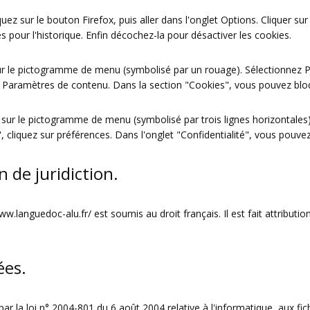
quez sur le bouton Firefox, puis aller dans l'onglet Options. Cliquer su
s pour l'historique. Enfin décochez-la pour désactiver les cookies.
 sur le pictogramme de menu (symbolisé par un rouage). Sélectionnez P
ur Paramètres de contenu. Dans la section "Cookies", vous pouvez blo
sur le pictogramme de menu (symbolisé par trois lignes horizontales).
 cliquez sur préférences. Dans l'onglet "Confidentialité", vous pouvez
n de juridiction.
www.languedoc-alu.fr/
est soumis au droit français. Il est fait attribut
ées.
 la loi n° 2004-801 du 6 août 2004 relative à l'informatique, aux fichi