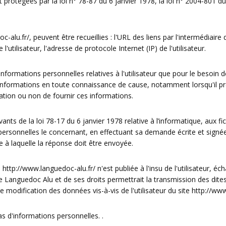
otégées par la loi n° 78-87 du 6 janvier 1978, la loi n° 2004-801 du 6
c-alu.fr/
, peuvent être recueillies : l'URL des liens par l'intermédiaire 
 l'utilisateur, l'adresse de protocole Internet (IP) de l'utilisateur.
formations personnelles relatives à l'utilisateur que pour le besoin d
es informations en toute connaissance de cause, notamment lorsqu'il pro
gation ou non de fournir ces informations.
ts de la loi 78-17 du 6 janvier 1978 relative à l’informatique, aux fichi
 personnelles le concernant, en effectuant sa demande écrite et signé
se à laquelle la réponse doit être envoyée.
e
http://www.languedoc-alu.fr/
n'est publiée à l'insu de l'utilisateur,
e Languedoc Alu et de ses droits permettrait la transmission des dites
 modification des données vis-à-vis de l'utilisateur du site
http://www
pas d'informations personnelles. .