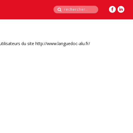
Formulaire de
recherche
utilisateurs du site
http://www.languedoc-alu.fr/
STORES
PORTES & PORTAILS
GRANDS TRAVAUX